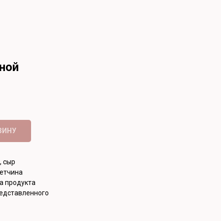
ной
ЗИНУ
, сыр
ветчина
а продукта
редставленного